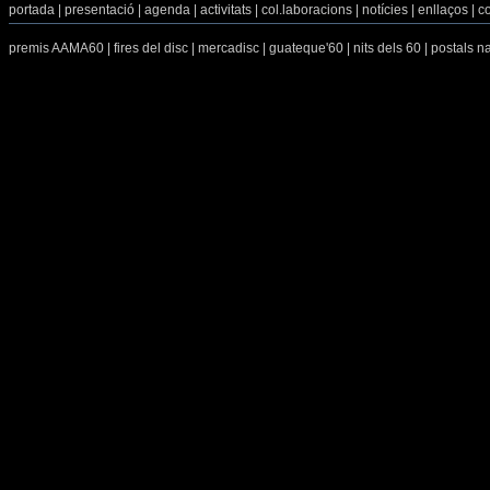
portada
|
presentació
|
agenda
|
activitats
|
col.laboracions
|
notícies
|
enllaços
|
c
premis AAMA60
|
fires del disc
|
mercadisc
|
guateque'60
|
nits dels 60
|
postals 