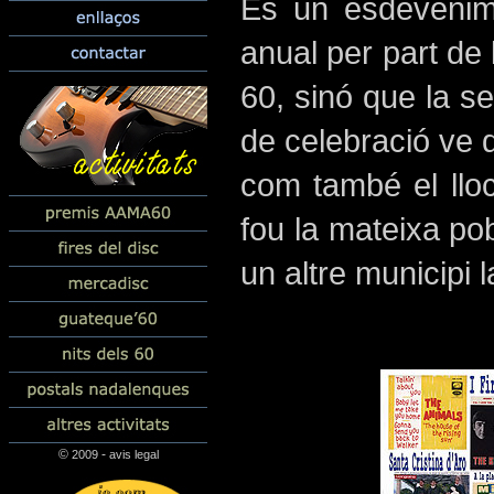
Es un esdevenime
anual per part de
60, sinó que la se
de celebració ve 
com també el llo
fou la mateixa pob
un altre municipi l
©
-
2009
avis legal